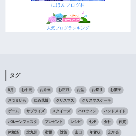
にほんブログ村
人気ブログランキング
タグ
8月
お中元
お弁当
お正月
お盆
お祭り
お菓子
さつまいも
ゆめ花博
クリスマス
クリスマスケーキ
ゲーム
サプライズ
スクイーズ
ハロウィン
ハンドメイド
バルーンフェスタ
プレゼント
レシピ
七夕
会社
佐賀
体験談
北九州
宿題
対策
山口
年賀状
忘年会