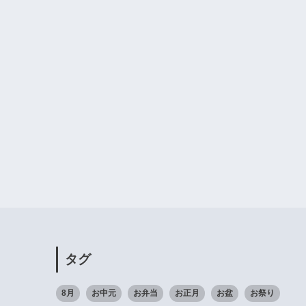
タグ
8月
お中元
お弁当
お正月
お盆
お祭り