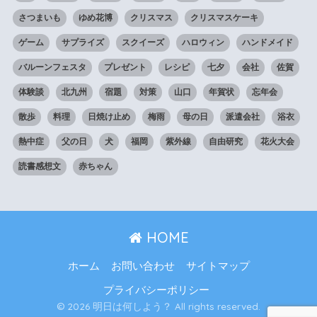
さつまいも
ゆめ花博
クリスマス
クリスマスケーキ
ゲーム
サプライズ
スクイーズ
ハロウィン
ハンドメイド
バルーンフェスタ
プレゼント
レシピ
七夕
会社
佐賀
体験談
北九州
宿題
対策
山口
年賀状
忘年会
散歩
料理
日焼け止め
梅雨
母の日
派遣会社
浴衣
熱中症
父の日
犬
福岡
紫外線
自由研究
花火大会
読書感想文
赤ちゃん
HOME
ホーム
お問い合わせ
サイトマップ
プライバシーポリシー
© 2026 明日は何しよう？ All rights reserved.