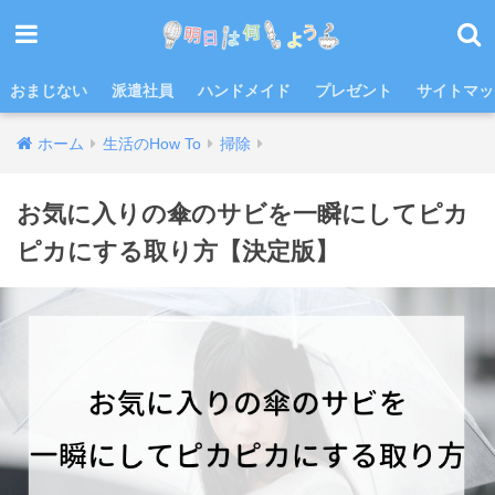
おまじない
派遣社員
ハンドメイド
プレゼント
サイトマッ
ホーム
生活のHow To
掃除
お気に入りの傘のサビを一瞬にしてピカ
ピカにする取り方【決定版】