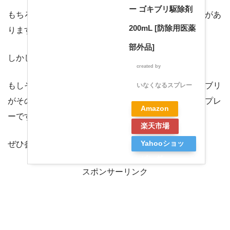
ー ゴキブリ駆除剤
もちろんゴキブリに直接スプレーしても高い殺虫効力があ
200mL [防除用医薬
ります。
部外品]
しかしこのスプレーの良いところは、
created by
Rinker
もしそこにゴキブリがいなかったとしても、もしゴキブリ
いなくなるスプレー
がその場所を通ったら死んでしまうという学期的なスプレ
Amazon
ーです。
楽天市場
ぜひ参考にしてみてください。
Yahooショッ
ピング
スポンサーリンク