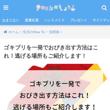
おまじない
派遣社員
ハンドメイド
プレゼント
サイトマッ
ホーム
生活のHow To
虫関係
ゴキブリを一発でおびき出す方法はこ
れ！逃げる場所もご紹介します！