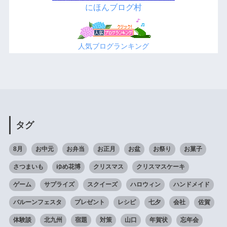
にほんブログ村
人気ブログランキング
タグ
8月
お中元
お弁当
お正月
お盆
お祭り
お菓子
さつまいも
ゆめ花博
クリスマス
クリスマスケーキ
ゲーム
サプライズ
スクイーズ
ハロウィン
ハンドメイド
バルーンフェスタ
プレゼント
レシピ
七夕
会社
佐賀
体験談
北九州
宿題
対策
山口
年賀状
忘年会