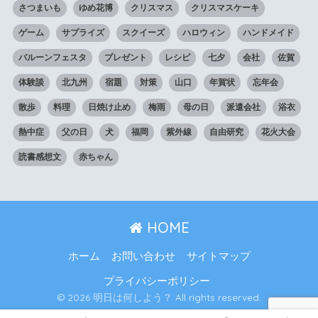
さつまいも
ゆめ花博
クリスマス
クリスマスケーキ
ゲーム
サプライズ
スクイーズ
ハロウィン
ハンドメイド
バルーンフェスタ
プレゼント
レシピ
七夕
会社
佐賀
体験談
北九州
宿題
対策
山口
年賀状
忘年会
散歩
料理
日焼け止め
梅雨
母の日
派遣会社
浴衣
熱中症
父の日
犬
福岡
紫外線
自由研究
花火大会
読書感想文
赤ちゃん
HOME
ホーム
お問い合わせ
サイトマップ
プライバシーポリシー
© 2026 明日は何しよう？ All rights reserved.