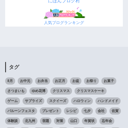
にほんブログ村
人気ブログランキング
タグ
8月
お中元
お弁当
お正月
お盆
お祭り
お菓子
さつまいも
ゆめ花博
クリスマス
クリスマスケーキ
ゲーム
サプライズ
スクイーズ
ハロウィン
ハンドメイド
バルーンフェスタ
プレゼント
レシピ
七夕
会社
佐賀
体験談
北九州
宿題
対策
山口
年賀状
忘年会