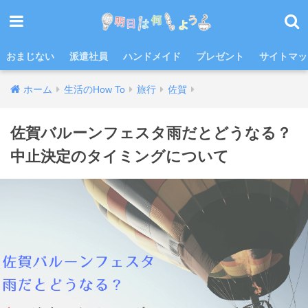
おまじない
派遣社員
ハンドメイド
プレゼント
サイトマッ
ホーム
生活のHow To
旅行
佐賀
佐賀バルーンフェスタ雨だとどうなる？
中止決定のタイミングについて