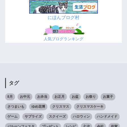
にほんブログ村
人気ブログランキング
タグ
8月
お中元
お弁当
お正月
お盆
お祭り
お菓子
さつまいも
ゆめ花博
クリスマス
クリスマスケーキ
ゲーム
サプライズ
スクイーズ
ハロウィン
ハンドメイド
バルーンフェスタ
プレゼント
レシピ
七夕
会社
佐賀