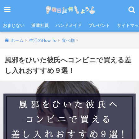
おまじない
派遣社員
ハンドメイド
プレゼント
サイトマッ
ホーム
生活のHow To
食べ物
風邪をひいた彼氏へコンビニで買える差
し入れおすすめ９選！