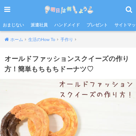
おまじない
派遣社員
ハンドメイド
プレゼント
サイトマッ
ホーム
生活のHow To
手作り
オールドファッションスクイーズの作り
方！簡単もちもちドーナツ♡