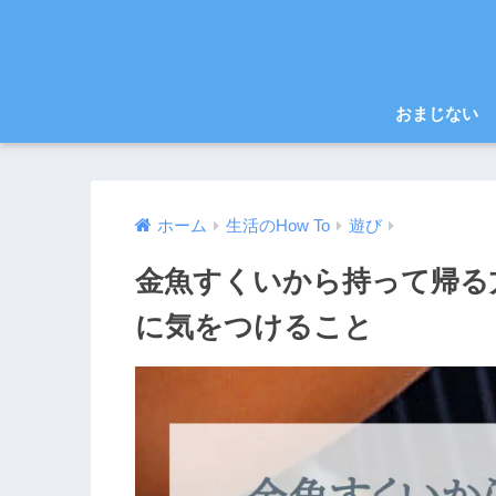
おまじない
ホーム
生活のHow To
遊び
金魚すくいから持って帰る
に気をつけること