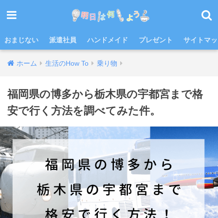
おまじない
派遣社員
ハンドメイド
プレゼント
サイトマッ
ホーム
生活のHow To
乗り物
福岡県の博多から栃木県の宇都宮まで格
安で行く方法を調べてみた件。