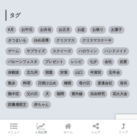
タグ
8月
お中元
お弁当
お正月
お盆
お祭り
お菓子
さつまいも
ゆめ花博
クリスマス
クリスマスケーキ
ゲーム
サプライズ
スクイーズ
ハロウィン
ハンドメイド
バルーンフェスタ
プレゼント
レシピ
七夕
会社
佐賀
体験談
北九州
宿題
対策
山口
年賀状
忘年会
散歩
料理
日焼け止め
梅雨
母の日
派遣会社
浴衣
熱中症
父の日
犬
福岡
紫外線
自由研究
花火大会
読書感想文
赤ちゃん
メニュー
人気記事
ホーム
シェア
トップ
HOME