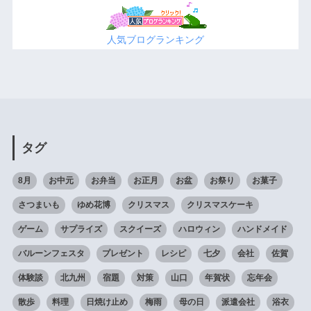
人気ブログランキング
タグ
8月
お中元
お弁当
お正月
お盆
お祭り
お菓子
さつまいも
ゆめ花博
クリスマス
クリスマスケーキ
ゲーム
サプライズ
スクイーズ
ハロウィン
ハンドメイド
バルーンフェスタ
プレゼント
レシピ
七夕
会社
佐賀
体験談
北九州
宿題
対策
山口
年賀状
忘年会
散歩
料理
日焼け止め
梅雨
母の日
派遣会社
浴衣