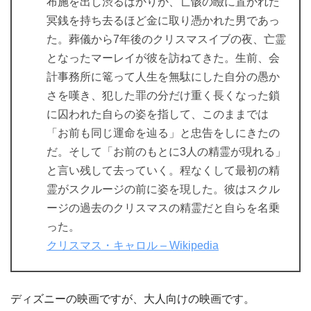
布施を出し渋るばかりか、亡骸の瞼に置かれた
冥銭を持ち去るほど金に取り憑かれた男であっ
た。葬儀から7年後のクリスマスイブの夜、亡霊
となったマーレイが彼を訪ねてきた。生前、会
計事務所に篭って人生を無駄にした自分の愚か
さを嘆き、犯した罪の分だけ重く長くなった鎖
に囚われた自らの姿を指して、このままでは
「お前も同じ運命を辿る」と忠告をしにきたの
だ。そして「お前のもとに3人の精霊が現れる」
と言い残して去っていく。程なくして最初の精
霊がスクルージの前に姿を現した。彼はスクル
ージの過去のクリスマスの精霊だと自らを名乗
った。
クリスマス・キャロル – Wikipedia
ディズニーの映画ですが、大人向けの映画です。