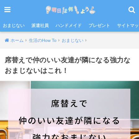
おまじない
派遣社員
ハンドメイド
プレゼント
サイトマッ
ホーム
生活のHow To
おまじない
席替えで仲のいい友達が隣になる強力な
おまじないはこれ！