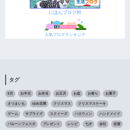
にほんブログ村
人気ブログランキング
タグ
8月
お中元
お弁当
お正月
お盆
お祭り
お菓子
さつまいも
ゆめ花博
クリスマス
クリスマスケーキ
ゲーム
サプライズ
スクイーズ
ハロウィン
ハンドメイド
バルーンフェスタ
プレゼント
レシピ
七夕
会社
佐賀