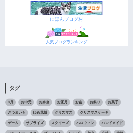
にほんブログ村
人気ブログランキング
タグ
8月
お中元
お弁当
お正月
お盆
お祭り
お菓子
さつまいも
ゆめ花博
クリスマス
クリスマスケーキ
ゲーム
サプライズ
スクイーズ
ハロウィン
ハンドメイド