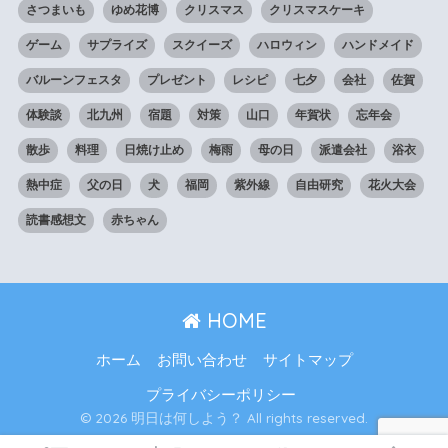
さつまいも
ゆめ花博
クリスマス
クリスマスケーキ
ゲーム
サプライズ
スクイーズ
ハロウィン
ハンドメイド
バルーンフェスタ
プレゼント
レシピ
七夕
会社
佐賀
体験談
北九州
宿題
対策
山口
年賀状
忘年会
散歩
料理
日焼け止め
梅雨
母の日
派遣会社
浴衣
熱中症
父の日
犬
福岡
紫外線
自由研究
花火大会
読書感想文
赤ちゃん
HOME
ホーム
お問い合わせ
サイトマップ
プライバシーポリシー
© 2026 明日は何しよう？ All rights reserved.