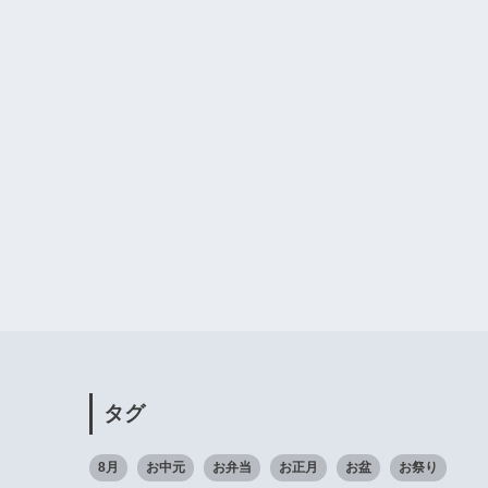
タグ
8月
お中元
お弁当
お正月
お盆
お祭り